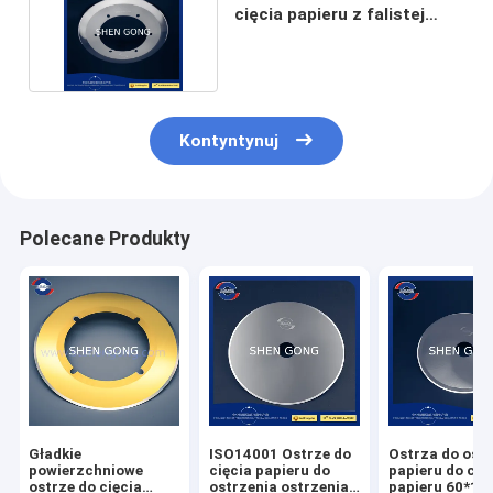
cięcia papieru z falistej
szlifierki kamiennej
Kontyntynuj
Polecane Produkty
Gładkie
ISO14001 Ostrze do
Ostrza do ost
powierzchniowe
cięcia papieru do
papieru do cię
ostrze do cięcia
ostrzenia ostrzenia
papieru 60*1