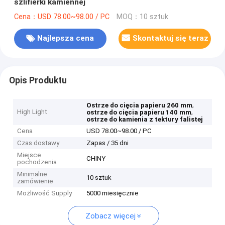
szlifierki kamiennej
Cena：USD 78.00~98.00 / PC
MOQ：10 sztuk
Najlepsza cena
Skontaktuj się teraz
Opis Produktu
,
Ostrze do cięcia papieru 260 mm
High Light
,
ostrze do cięcia papieru 140 mm
ostrze do kamienia z tektury falistej
Cena
USD 78.00~98.00 / PC
Czas dostawy
Zapas / 35 dni
Miejsce
CHINY
pochodzenia
Minimalne
10 sztuk
zamówienie
Możliwość Supply
5000 miesięcznie
Zobacz więcej