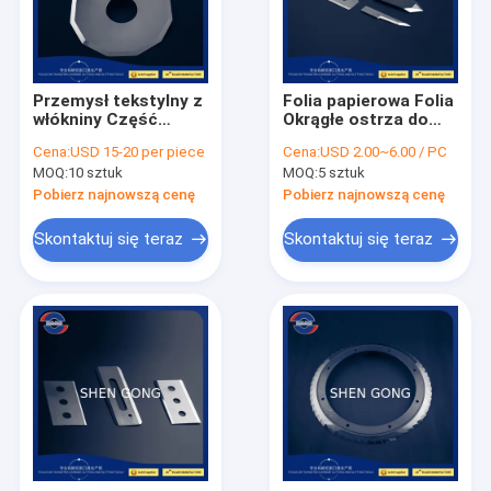
Przemysł tekstylny z
Folia papierowa Folia
włókniny Część
Okrągłe ostrza do
zamienna do cięcia
cięcia metalu
Cena:
USD 15-20 per piece
Cena:
USD 2.00~6.00 / PC
tekstyliów
Tworzywa sztuczne
MOQ:
10 sztuk
MOQ:
5 sztuk
Obróbka skóry
Pobierz najnowszą cenę
Pobierz najnowszą cenę
Skontaktuj się teraz
Skontaktuj się teraz
Dom
Produkty
O nas