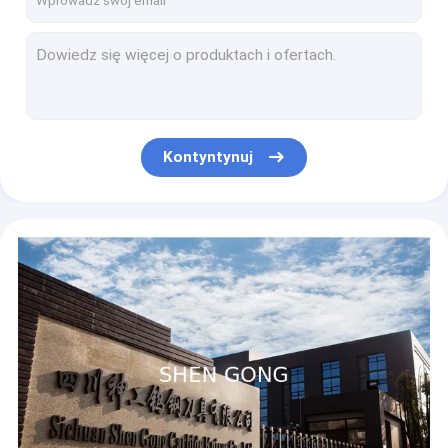
HRA92.1 Noże maszynowe Zund Z51 25X8X0.6 Węglik wolframu
Ostrze do cięcia folii z węglika wolframu HRA90 Dienes Slitter Knife
Ostrze do cięcia folii z 3 otworami HRA92.1 0,2-2,6 mm Ostrze maszyny do cięcia tkanin
Konwersja noży tnących z węglika wolframu 250X188X25mm
Konwersja noża tnącego z węglika wolframu do cięcia cienkiej folii 80mm
Kontyntynuj
Ostrze kruszarki z węglika wolframu o wysokiej twardości do maszyn do recyklingu
Noże do kruszarek do odpadów z tworzyw sztucznych i gumy Ostrza do kruszarek
Standardowa 3-otworowa żyletka z węglika spiekanego z rowkową powłoką tytanową
Cienkowarstwowa żyletka do golenia z folii aluminiowej do cięcia gumy
HRA92 HRA93 końcówki do pił wolframowych Końcówki narzędzi z węglika spiekanego do produkcji pił na zimno