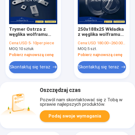
Trymer Ostrza z
250x188x25 Wkładka
węglika wolframu
z węglika wolframu
Dział Bindery Ostrza
Dno Okrągłe
Cena:
USD 5- 10per piece
Cena:
USD 180.00~260.00 / PC
z węglika wolframu
metalowe ostrza
MOQ:
10 sztuk
MOQ:
5 szt.
Multi Tool
tnące ostrze
maszyny do
Pobierz najnowszą cenę
Pobierz najnowszą cenę
pakowania
Skontaktuj się teraz
Skontaktuj się teraz
Oszczędzaj czas
Pozwól nam skontaktować się z Tobą w
sprawie najlepszych produktów.
Podaj swoje wymagania