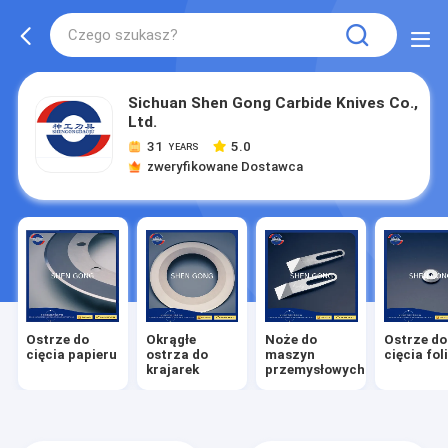
Sichuan Shen Gong Carbide Knives Co.,
Ltd.
31
5.0
YEARS
zweryfikowane Dostawca
Ostrze do
Okrągłe
Noże do
Ostrze do
cięcia papieru
ostrza do
maszyn
cięcia foli
krajarek
przemysłowych