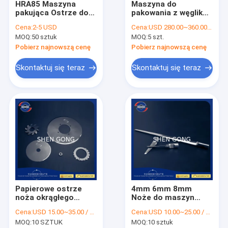
HRA85 Maszyna
Maszyna do
Wycieczka po fabryce
pakująca Ostrze do
pakowania z węglika
cięcia folii Bateria
wolframu Ostrza
Cena:
2-5 USD
Cena:
USD 280.00~360.00 / PC
Miedź Folia
tnące Okrągłe noże
Kontrola jakości
MOQ:
50 sztuk
MOQ:
5 szt.
aluminiowa
tnące 308mm
Pobierz najnowszą cenę
Pobierz najnowszą cenę
Skontaktuj się z nami
Skontaktuj się teraz
Skontaktuj się teraz
Aktualności
Sprawy
Ostrze do cięcia papieru
Okrągłe ostrza do krajarek
Papierowe ostrze
4mm 6mm 8mm
Noże do maszyn przemysłowych
noża okrągłego
Noże do maszyn
91.8HRA High Speed ​​
przemysłowych
Ostrze do cięcia folii
Cena:
USD 15.00~35.00 / PC
Cena:
USD 10.00~25.00 / PC
do przewijarki
Ostrza tnące dla
MOQ:
10 SZTUK
MOQ:
10 sztuk
przemysłu