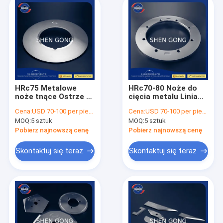
HRc75 Metalowe
HRc70-80 Noże do
noże tnące Ostrze z
cięcia metalu Linia
węglika spiekanego
do cięcia wzdłużnego
Cena:
USD 70-100 per piece
Cena:
USD 70-100 per piece
0,008 mm
blachy?
MOQ:
5 sztuk
MOQ:
5 sztuk
Pobierz najnowszą cenę
Pobierz najnowszą cenę
Skontaktuj się teraz
Skontaktuj się teraz