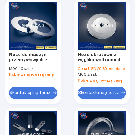
Noże do maszyn
Noże obrotowe z
przemysłowych z
węglika wolframu do
węglika TCT z
maszyny do cięcia
MOQ:
10 sztuk
Cena:
USD 50-80 per piece
elektrodą litową
papieru 240 mm
Pobierz najnowszą cenę
MOQ:
2 szt.
OD100 OD110 OD130
Pobierz najnowszą cenę
Skontaktuj się teraz
Skontaktuj się teraz